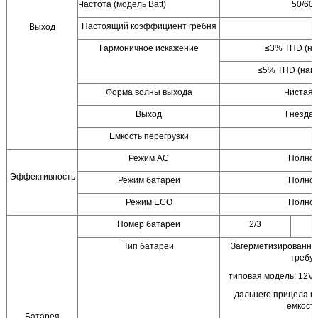
Частота (модель Batt)
50/60H
Настоящий коэффициент гребня
Выход
Гармоничное искажение
≤3% THD (на
≤5% THD (нагр
Форма волны выхода
Чистая 
Выход
Гнезда 
Емкость перегрузки
Режим AC
Полно
Эффективность
Режим батареи
Полно
Режим ECO
Полно
Номер батареи
2/3
Тип батареи
Загерметизированный
требу
типовая модель: 12V
дальнего прицела м
емкост
Батарея