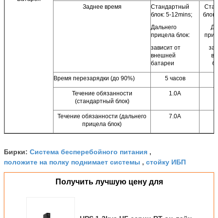
Заднее время
Стандартный
Ста
блок: 5-12mins;
блок:
Дальнего
Да
прицела блок:
приц
зависит от
зав
внешней
в
батареи
б
Время перезарядки (до 90%)
5 часов
5
Течение обязанности
1.0A
(стандартный блок)
Течение обязанности (дальнего
7.0A
прицела блок)
Система бесперебойного питания
Бирки:
,
положите на полку поднимает системы
стойку ИБП
,
Получить лучшую цену для