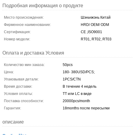
Подробная информация о продукте
Место происхождения:
Шэньчжэнь Китай
Фирменное наименование:
HRD/ OEM/ ODM
Сертификация:
CE ,ISO9001
Номер модели:
RT01, RT02, RT03
Оплата и доставка Условия
Количество мин заказа:
50pcs
Цена:
180- 380USD/PCS;
Упаковывая детали:
1PCS/CTN
Время доставки:
В течение 4 недель
Условия оплаты:
TT или LC в виде
Поставка способности:
20000pcs/month
Гарантия:
18months после пересылки
описание