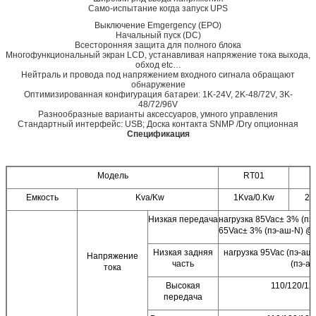
Само-испытание когда запуск UPS
Выключение Emgergency (EPO)
Начальный пуск (DC)
Всесторонняя защита для полного блока
Многофункциональный экран LCD, устанавливая напряжение тока выхода,
обход etc…
Нейтраль и провода под напряжением входного сигнала обращают
обнаружение
Оптимизированная конфигурация батареи: 1K-24V, 2K-48/72V, 3K-
48/72/96V
Разнообразные варианты аксессуаров, умного управления
Стандартный интерфейс: USB; Доска контакта SNMP /Dry опционная
Спецификация
Модель
RT01
Емкость
Kva/Kw
1Kva/0.Kw
2K
Низкая передача
нагрузка 85Vac± 3% (пэ
65Vac± 3% (пэ-аш-N) 
Низкая задняя
нагрузка 95Vac (пэ-аш
Напряжение
часть
(пэ-а
тока
Высокая
110/120/12
передача