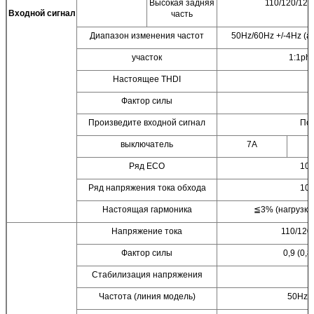
Высокая задняя
110/120/127
Входной сигнал
часть
Диапазон изменения частот
50Hz/60Hz +/-4Hz (а
участок
1:1ph
Настоящее THDI
Фактор силы
Произведите входной сигнал
По
выключатель
7A
Ряд ECO
108
Ряд напряжения тока обхода
102
Настоящая гармоника
≦3% (нагрузка
Напряжение тока
110/120/
Фактор силы
0,9 (0,
Стабилизация напряжения
Частота (линия модель)
50Hz/6