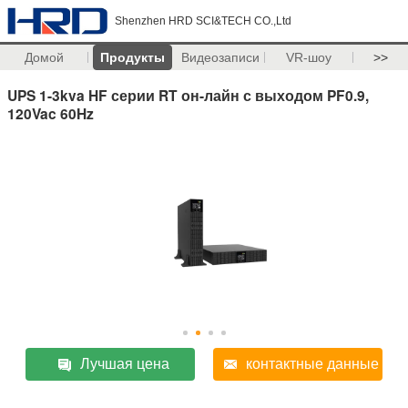
Shenzhen HRD SCI&TECH CO.,Ltd
Домой
Продукты
Видеозаписи
VR-шоу
>>
UPS 1-3kva HF серии RT он-лайн с выходом PF0.9,
120Vac 60Hz
Лучшая цена
контактные данные