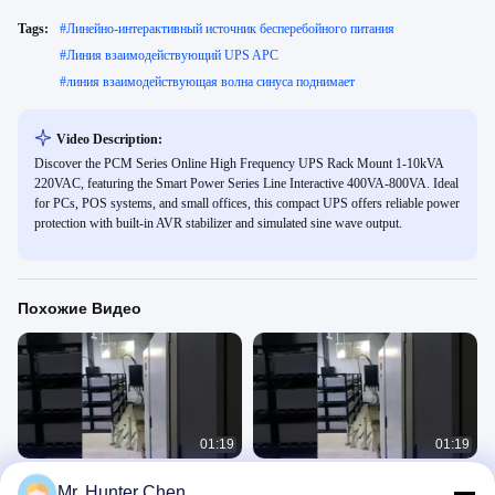
Tags:
#
Линейно-интерактивный источник бесперебойного питания
#
Линия взаимодействующий UPS APC
#
линия взаимодействующая волна синуса поднимает
Video Description:
Discover the PCM Series Online High Frequency UPS Rack Mount 1-10kVA
220VAC, featuring the Smart Power Series Line Interactive 400VA-800VA. Ideal
for PCs, POS systems, and small offices, this compact UPS offers reliable power
protection with built-in AVR stabilizer and simulated sine wave output.
Похожие Видео
01:19
01:19
Онлайн-семинар LF UPS
Волшебный UPS
Mr. Hunter Chen