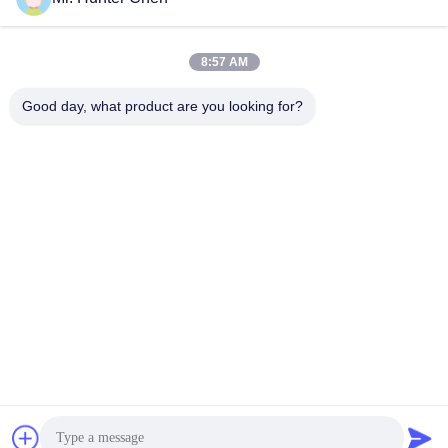
НЧ ИБП
НЧ ИБП
December 04, 2024
December 04, 2024
8:57 AM
Good day, what product are you looking for?
00:36
00:11
Промышленная система UPS
Здание фабрики
1600kva
Другие Видео
НЧ ИБП
October 09, 2024
December 02, 2024
04:49
00:22
Введение завода HRD UPS в 2024
Онлайн-мастер-класс HF UPS
году
УВС HF
Заводское Внедрение HRD
January 28, 2024
2024