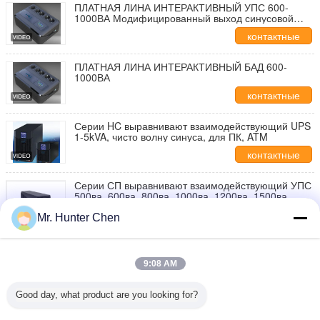
ПЛАТНАЯ ЛИНА ИНТЕРАКТИВНЫЙ УПС 600-
1000ВА Модифицированный выход синусовой
волны
контактные
данные
ПЛАТНАЯ ЛИНА ИНТЕРАКТИВНЫЙ БАД 600-
1000ВА
контактные
данные
Серии HC выравнивают взаимодействующий UPS
1-5kVA, чисто волну синуса, для ПК, ATM
контактные
данные
Серии СП выравнивают взаимодействующий УПС
500ва, 600ва, 800ва, 1000ва, 1200ва, 1500ва
контактные
Mr. Hunter Chen
данные
Серии Power UPS Smart линия интерактивные
500va-1500va
9:08 AM
контактные
данные
Good day, what product are you looking for?
Серии силы UPS умные выравнивают
взаимодействующее 400VA -800va