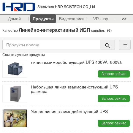
Shenzhen HRD SCI&TECH CO.,Ltd
Домой
Продукты
Видеозаписи
VR-шоу
>>
Линейно-интерактивный ИБП
Качество
supplier.
(6)
Самые лучшие продукты
линия взаимодействующий UPS 400VA -800va
Запрос сейчас
Небольшая линия взаимодействующий UPS
размера
Запрос сейчас
Умная линия взаимодействующий UPS
Запрос сейчас