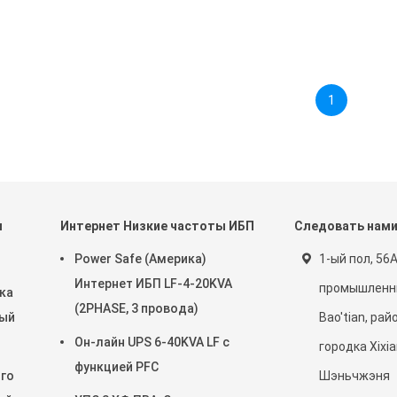
1
ы
Интернет Низкие частоты ИБП
Следовать нам
Power Safe (Америка)
1-ый пол, 56
Интернет ИБП LF-4-20KVA
промышленн
ка
(2PHASE, 3 провода)
ный
Bao'tian, рай
Он-лайн UPS 6-40KVA LF с
городка Xixia
функцией PFC
го
Шэньчжэня