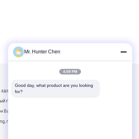
Mr. Hunter Chen
4:09 PM
и
Написать нам
Good day, what product are you looking 
A здание,
for?
ый парк
он Bao'an
ng, город
Отправить