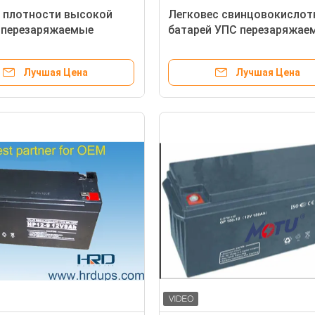
 плотности высокой
Легковес свинцовокислот
 перезаряжаемые
батарей УПС перезаряжае
окислотные с длинной
течебезопасный с аттеста
жительностью жизни
ИСО
Лучшая Цена
Лучшая Цена
ивания