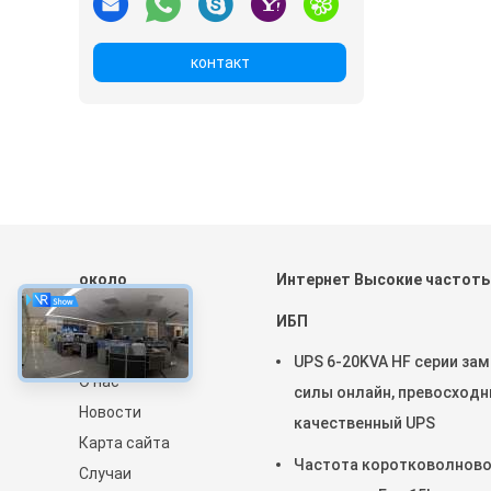
контакт
около
Интернет Высокие частот
Домой
ИБП
Продукты
UPS 6-20KVA HF серии зам
О нас
силы онлайн, превосход
Новости
качественный UPS
Карта сайта
Частота коротковолново
Случаи