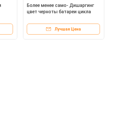
и
Более менее само- Дишаргинг
цвет черноты батареи цикла
летами
АГМ глубокий для УПС/
солнечный/освещение
Лучшая Цена