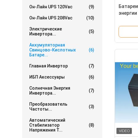
Батареи
Он-Лайн UPS 120Vac
(9)
энергии
Он-Лайн UPS 208Vac
(10)
свинцов
продол
Электрические
(5)
обслуж
Инвертора...
Аккумуляторная
Свинцово-Кислотных
(6)
Батаре...
Главная Инвертор
(7)
ИБП Аксессуары
(6)
Солнечная Энергия
(7)
Инвертора...
Преобразователь
(3)
Частоты...
Автоматический
Стабилизатор
(8)
Напряжения Т...