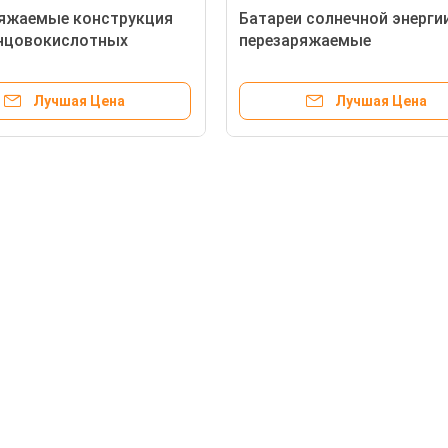
ряжаемые конструкция
Батареи солнечной энерги
нцовокислотных
перезаряжаемые
 12В с 7 - ряд 200АХ
свинцовокислотные с 15 
жизненного периода
Лучшая Цена
Лучшая Цена