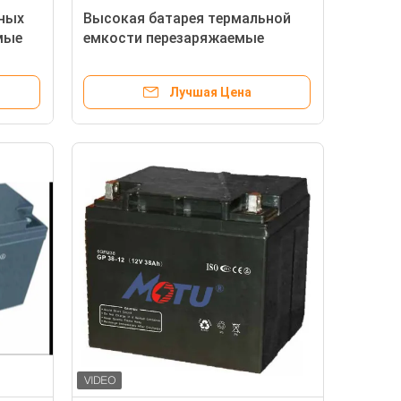
ных
Высокая батарея термальной
мые
емкости перезаряжаемые
цией
загерметизированная
свинцовокислотная для
Лучшая Цена
электрических инструментов