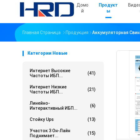
Домо
Продукт
Виде
Й
Ы
Главная Страница
Продукция
Аккумуляторная Свин
Категории Новые
Интернет Высокие
(41)
Частоты ИБП...
Интернет Низкие
(21)
Частоты ИБП...
Линейно-
(6)
Интерактивный ИБП...
Стойку Ups
(13)
Участок 3 Он-Лайн
(15)
Поднимает...