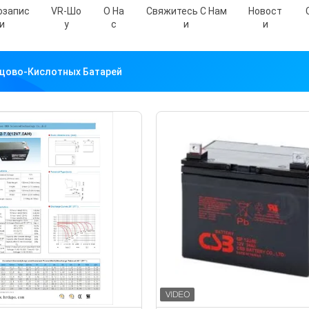
озапис
VR-Шо
О На
Свяжитесь С Нам
Новост
И
У
С
И
И
цово-Кислотных Батарей