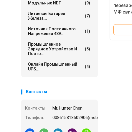
Модульные ИБП
(9)
переза
МФ сви
Литиевая Батарея
(7)
батарей
Железа...
Источник Постоянного
(1)
Напряжения 48V...
Промышленное
Зарядное Устройство И
(5)
Посто...
Онлайн Промышленный
(4)
UPS...
Контакты
Контакты:
Mr. Hunter Chen
Телефон:
008615818502906(mobile)