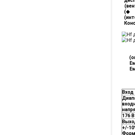
дис
(
вен
(
◆
(
инт
Кон
(
о
Е
Е
Вход
Диап
вход
напр
176 В
Выхо
+/-1
Форм