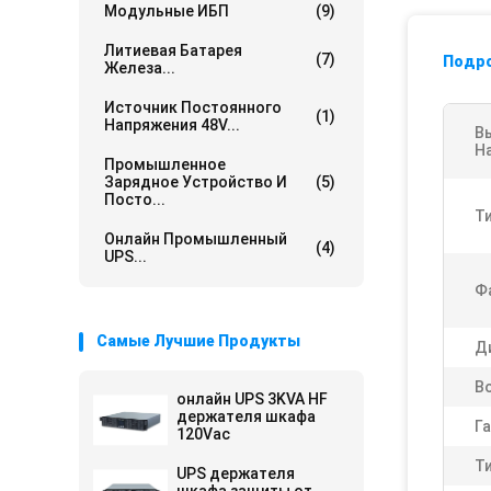
Модульные ИБП
(9)
Литиевая Батарея
(7)
Подр
Железа...
Источник Постоянного
(1)
Напряжения 48V...
В
Н
Промышленное
Зарядное Устройство И
(5)
Посто...
Ти
Онлайн Промышленный
(4)
UPS...
Ф
Самые Лучшие Продукты
Д
В
онлайн UPS 3KVA HF
держателя шкафа
Га
120Vac
Ти
UPS держателя