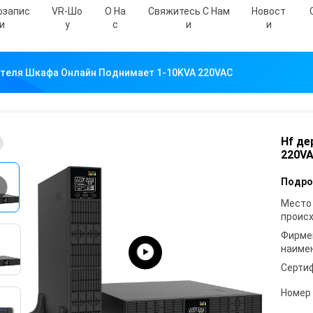
озапис
VR-Шо
О На
Свяжитесь С Нам
Новост
И
У
С
И
И
теля Шкафа Онлайн Поднимает 1-10KVA 220VAC
Hf де
220V
Подро
Место
проис
Фирме
наиме
Серти
Номер