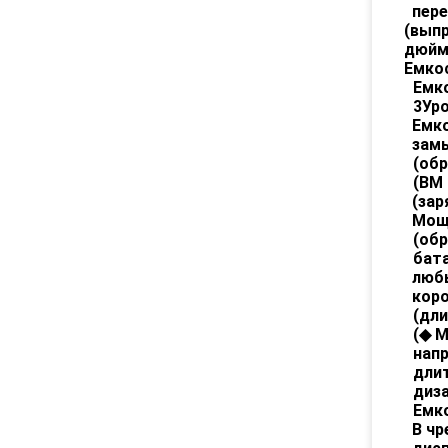
пер
(
выпр
дюйм
Емко
Емк
3
Ур
Емк
зам
(
обр
(
BM
(
зар
Мощ
(
обр
бата
люб
кор
(
дли
(
◆
М
напр
дли
диз
Емк
В чр