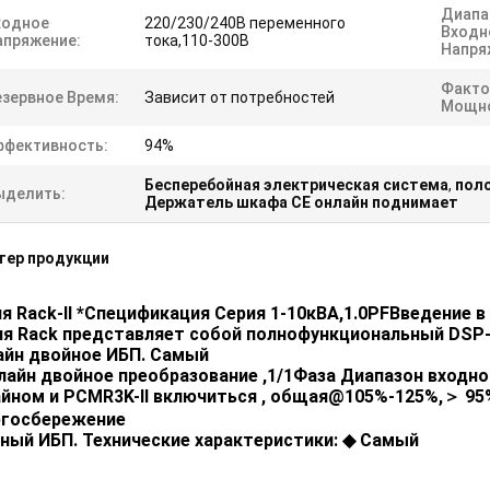
Диапа
ходное
220/230/240В переменного
Входн
апряжение:
тока,110-300В
Напря
Факто
езервное Время:
Зависит от потребностей
Мощно
ффективность:
94%
Бесперебойная электрическая система
,
пол
ыделить:
Держатель шкафа CE онлайн поднимает
тер продукции
я Rack
-II
*Спецификация
Серия
1-10
кВА
,1.0
PF
Введение в
я Rack
представляет собой полнофункциональный
DSP-
айн
двойное
ИБП.
Самый
лайн
двойное
преобразование
,1/1
Фаза
Диапазон входно
айном
и
PCMR3K-II
включиться
,
общая
@105%-125%,
＞
95
ргосбережение
еный
ИБП.
Технические характеристики:
◆
Самый