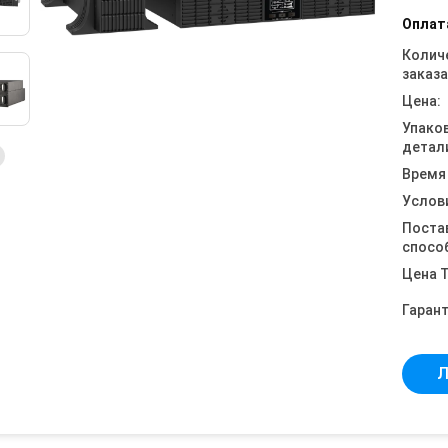
Оплат
Колич
заказа
Цена:
Упако
детал
Время
Услов
Поста
спосо
Цена 
Гарант
Л