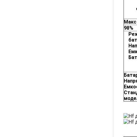
Макс
98%
Ре
бат
Нап
Ем
Бат
Бата
Напр
Емко
Стан
моде