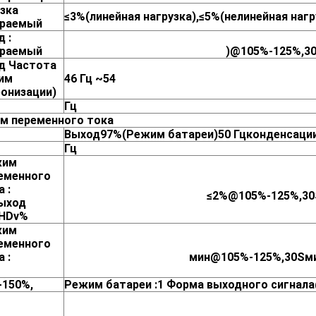
узка
≤3%(линейная нагрузка),≤5%(нелинейная нагр
раемый
д
:
раемый
)
@105%-125%,3
д
Частота
им
46
Гц
~54
ронизации)
Гц
м переменного тока
Выход
97%
(Режим батареи)
50
Гц
конденсаци
Гц
жим
еменного
а
:
≤2%
@105%-125%,30
ыход
HDv%
жим
еменного
а
:
мин
@105%-125%,30S
м
-150%,
Режим батареи
:1
Форма выходного сигнала