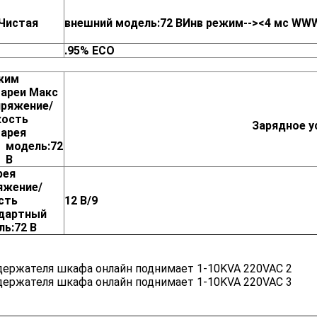
Чистая
внешний
модель:72 В
Инв
режим
-->
<4 мс
WWW
.95%
ECO
жим
ареи
Макс
ряжение/
кость
Зарядное у
арея
модель:72
В
рея
яжение/
сть
12 В/9
дартный
ль:72 В