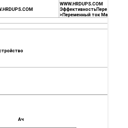
WWW.HRDUPS.COM
.HRDUPS.COM
Эффективность
Переменный 
>
Переменный ток
Макс
.94%
стройство
Ач