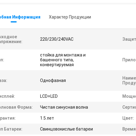
обная Информация
Характер Продукции
ыходное
220/230/240VAC
Защит
апряжение:
стойка для монтажа и
п:
башенного типа,
Прило
конвертируемая
Наиме
аза:
Однофазная
Проду
исплей:
LCD+LED
Мощно
олновая Форма:
Чистая синусная волна
Серти
рантия:
1.5 лет
Цвет:
п Батареи:
Свинцовокислые батареи
Время