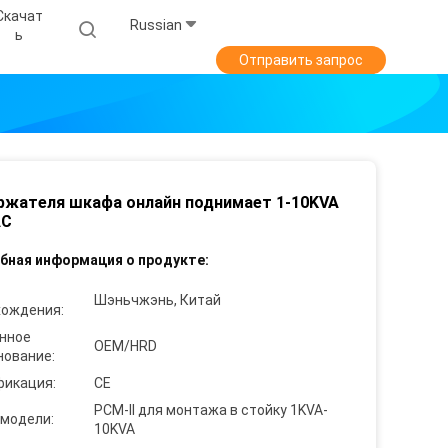
Скачат
Russian
Ь
Отправить запрос
ржателя шкафа онлайн поднимает 1-10KVA
AC
бная информация о продукте:
Шэньчжэнь, Китай
хождения:
нное
OEM/HRD
нование:
фикация:
CE
PCM-II для монтажа в стойку 1KVA-
 модели:
10KVA