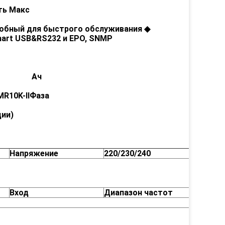
ть
Макс
обный
для быстрого обслуживания
◆
art USB&RS232 и EPO, SNMP
Ач
R10K-II
Фаза
ии)
Напряжение
220/230/240
В пере
Вход
Диапазон частот
50/60