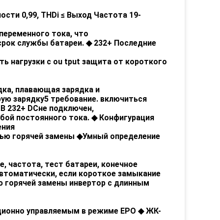
сти 0,99, THDi
≤
Выход
Частота
19-
 переменного тока, что
срок службы батареи.
◆
232+
Последние
ь нагрузки с
ou
tput защита от короткого
ядка, плавающая зарядка
и
рую зарядку
5
требование.
включиться
.В
232+
DC
не
подключен,
бой постоянного тока.
◆
Конфигурация
ения
ью горячей замены
◆
Умный
определение
 частота, тест батареи, конечное
втоматически, если
короткое
замыкание
ю горячей замены
инвертор с
длинным
ционно управляемым
в
режиме EPO
◆
ЖК-