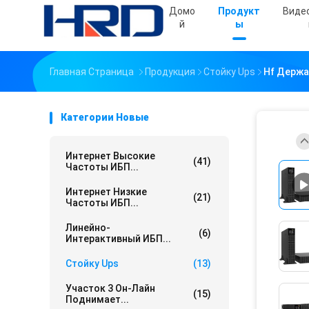
Домо
Продукт
Виде
Й
Ы
Главная Страница
Продукция
Стойку Ups
Hf Держа
Категории Новые
Интернет Высокие
(41)
Частоты ИБП...
Интернет Низкие
(21)
Частоты ИБП...
Линейно-
(6)
Интерактивный ИБП...
Стойку Ups
(13)
Участок 3 Он-Лайн
(15)
Поднимает...