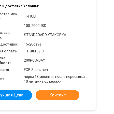
а и доставка Условия:
ество мин
ТИПСЫ
:
100-2000USD
вывая
STANDADARD УПАКОВКА
и:
 доставки:
15-20days
ия оплаты:
TT или L / C
вка
200PCS/DAY
бности:
Tearm:
FOB Shenzhen
через 18 месяцев после пересылки с
ия:
10 летами поддержки
учшая Цена
Контакт