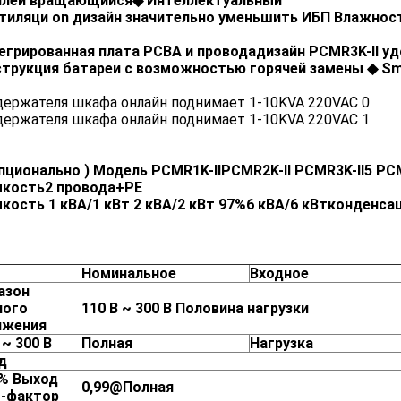
плей вращающийся
◆
Интеллектуальный
тиляци
on
дизайн
значительно
уменьшить
ИБП
Влажнос
егрированная
плата PCBA
и
провода
дизайн
PCMR3K-II
уд
струкция батареи с возможностью горячей замены
◆
Sm
пционально
)
Модель
PCMR1K-II
PCMR2K-II
PCMR3K-II
5
PCM
мкость
2 провода+PE
мкость
1 кВА/1 кВт
2 кВА/2 кВт
97%
6 кВА/6 кВт
конденсац
Номинальное
Входное
азон
ного
110 В ~ 300 В
Половина нагрузки
яжения
 ~ 300 В
Полная
Нагрузка
д
0%
Выход
0,99
@Полная
-фактор