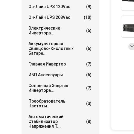
Он-Лайн UPS 120Vac
(9)
Он-Лайн UPS 208Vac
(10)
Электрические
(5)
Инвертора...
Аккумуляторная
Свинцово-Кислотных
(6)
Батаре...
Главная Инвертор
(7)
ИБП Аксессуары
(6)
Солнечная Энергия
(7)
Инвертора...
Преобразователь
(3)
Частоты...
Автоматический
Стабилизатор
(8)
Напряжения Т...