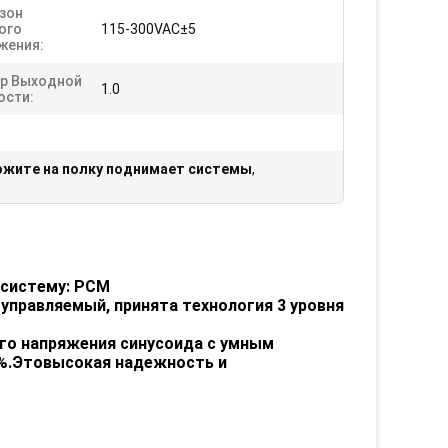
зон
ого
115-300VAC±5
жения:
р Выходной
1.0
сти:
ожите на полку поднимает системы
,
 систему:
PCM
управляемый, принята технология 3
уровня
го напряжения
синусоида
с
умным
%.
Это
высокая надежность и