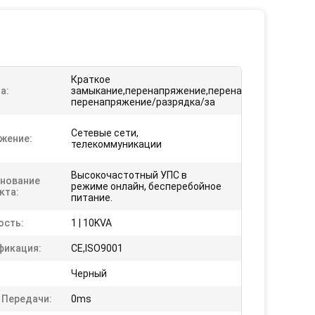
Краткое
а:
замыкание,перенапряжение,перенапряжение,пере
перенапряжение/разрядка/за
Сетевые сети,
жение:
телекоммуникации
Высокочастотный УПС в
нование
режиме онлайн, бесперебойное
кта:
питание.
сть:
1 | 10KVA
фикация:
CE,ISO9001
Черный
 Передачи:
0ms