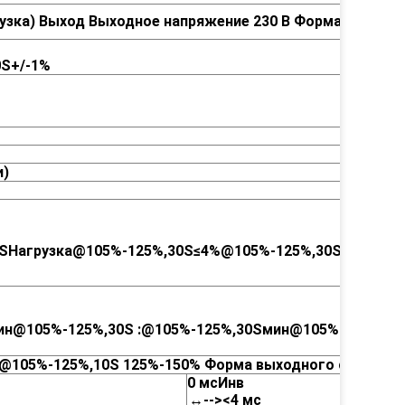
узка)
Выход
Выходное напряжение
230 В
Форма выходно
0S
+/-1%
и)
S
Нагрузка
@105%-125%,30S
≤4%
@105%-125%,30S
Нагрузк
ин
@105%-125%,30S
:
@105%-125%,30S
мин
@105%-125%,30
@105%-125%,
10S
125%-150%
Форма выходного сигнала
0 мс
Инв
↔
-->
<4 мс