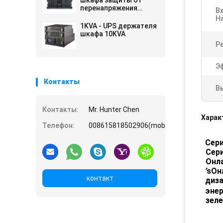
шкафа защиты от
перенапряжения
В
онлайн
Н
1KVA - UPS держателя
шкафа 10KVA
Р
Э
Контакты
В
Контакты:
Mr. Hunter Chen
Харак
Телефон:
008615818502906(mobile)
Сери
Сери
Онл
’
s
Он
контакт
диз
эне
зел