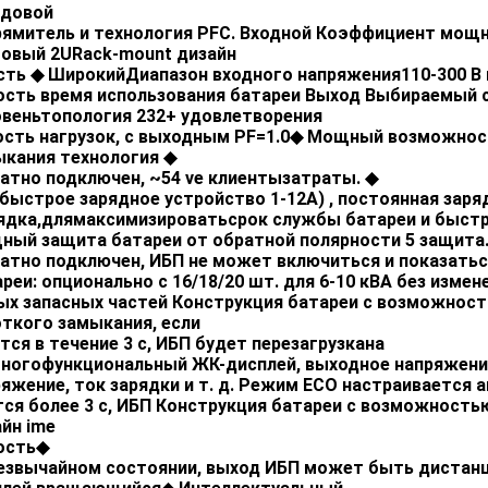
едовой
ямитель и
технология PFC.
Входной
Коэффициент мощно
овый 2U
Ra
ck-mount дизайн
сть
◆
Широкий
Диапазон входного напряжения
110-300 В
ость
время использования батареи
Выход
Выбираемый
овень
топология
232+
удовлетворения
ость
нагрузок, с
выходным
PF
=1.0
◆
Мощный
возможност
ыкания
технология
◆
атно подключен,
~54
ve
клиенты
затраты.
◆
быстрое зарядное устройство
1-12A
)
, постоянная зар
ядка
,
для
максимизировать
срок службы батареи и быст
ный
защита батареи от обратной полярности
5
защита
атно подключен,
ИБП
не может
включиться
и показать
с
реи: опционально с
16/18/20 шт. для 6-10 кВА
без
измен
ых
запасных частей
Конструкция батареи с возможност
откого замыкания,
если
тся
в течение
3 с,
ИБП
будет
перезагрузка
на
ногофункциональный ЖК-дисплей, выходное напряжение,
яжение, ток зарядки и т. д. Режим ECO настраивается
а
тся более
3 с, ИБП
Конструкция батареи с возможность
айн
ime
ость
◆
езвычайном состоянии,
выход ИБП
может
быть
дистан