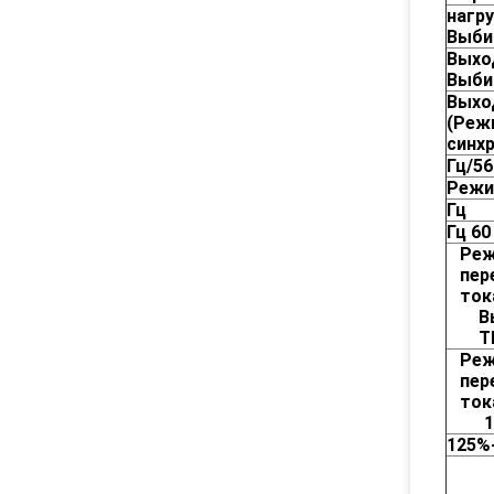
нагр
Выби
Выхо
Выби
Выхо
(Реж
синх
Гц/56
Режи
Гц
Гц
60
Ре
пер
ток
В
T
Ре
пер
ток
1
125%