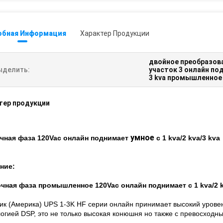
обная Информация
Характер Продукции
двойное преобразов
ыделить:
участок 3 онлайн по
3 kva промышленное
тер продукции
умное
чная фаза 120Vac онлайн поднимает
с 1 kva/2 kva/3 kva
ние:
чная фаза промышленное 120Vac онлайн поднимает с 1 kva/2 k
ник (Америка) UPS 1-3K HF серии онлайн принимает высокий уров
огией DSP, это не только высокая конюшня но также с превосходн