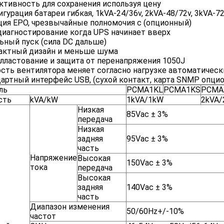
тивность для сохранения используя цену
гурация батареи гибкая, 1kVA-24/36v, 2kVA-48/72v, 3kVA-72
ия EPO, чрезвычайные полномочия с (опционный)
иагностирование когда UPS начинает вверх
ьный пуск (сила DC дальше)
актный дизайн и меньше шума
лластование и защита от перенапряжения 1050J
сть вентилятора меняет согласно нагрузке автоматическ
артный интерфейс USB, (сухой контакт, карта SNMP опцио
ль
PCMA1KL
PCMA1KS
PCMA
сть
kVA/kW
1kVA/1kW
2kVA
Низкая
85Vac ± 3%
передача
Низкая
задняя
95Vac ± 3%
часть
Напряжение
Высокая
150Vac ± 3%
тока
передача
Высокая
задняя
140Vac ± 3%
часть
Диапазон изменения
50/60Hz+/-10%
частот