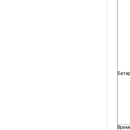
Бата
Врем