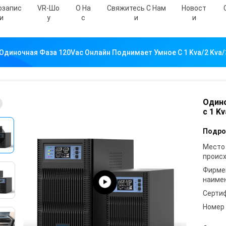
озапис
VR-Шо
О На
Свяжитесь С Нам
Новост
И
У
С
И
И
Одиночная Фаза 120Vac Онлайн Поднимает Умное С 1 Kva/2 Kva/
Одино
с 1 Kv
Подро
Место
проис
Фирме
наиме
Серти
Номер