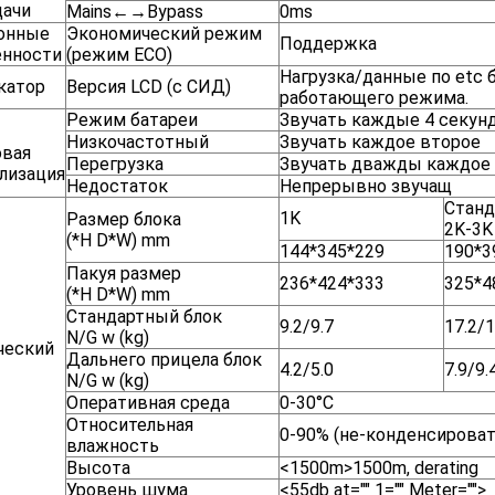
дачи
Mains←→Bypass
0ms
онные
Экономический режим
Поддержка
енности
(режим ECO)
Нагрузка/данные по etc 
катор
Версия LCD (с СИД)
работающего режима.
Режим батареи
Звучать каждые 4 секун
Низкочастотный
Звучать каждое второе
овая
Перегрузка
Звучать дважды каждое
лизация
Недостаток
Непрерывно звучащ
Станд
1K
Размер блока
2K-3K
(*H D*W) mm
144*345*229
190*3
Пакуя размер
236*424*333
325*4
(*H D*W) mm
Стандартный блок
9.2/9.7
17.2/1
N/G w (kg)
ческий
Дальнего прицела блок
4.2/5.0
7.9/9.
N/G w (kg)
Оперативная среда
0-30°C
Относительная
0-90% (не-конденсироват
влажность
Высота
<1500m>1500m, derating
Уровень шума
<55db at="" 1="" Meter="">