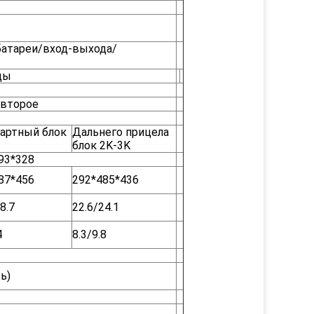
батареи/вход-выхода/
ды
 второе
артный блок
Дальнего прицела
блок 2K-3K
93*328
87*456
292*485*436
8.7
22.6/24.1
4
8.3/9.8
ь)