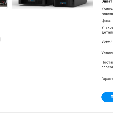
Оплат
Колич
заказа
Цена:
Упако
детал
Время
Услов
Поста
спосо
Гарант
Л