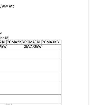
/96v etc
и
нная)
2KL
PCMA2KS
PCMA3KL
PCMA3KS
/2kW
3kVA/3kW