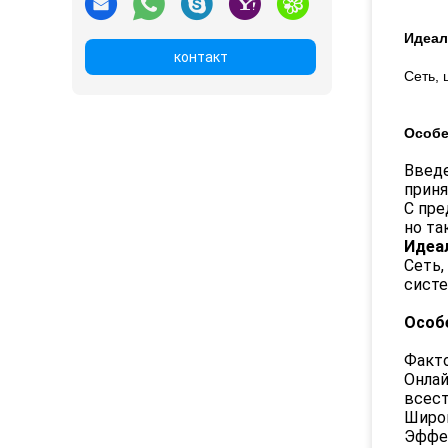
Идеал
контакт
Сеть, 
Особе
Введе
приня
С пре
но та
Идеа
Сеть,
систе
Особ
Факто
Онлай
всест
Широк
Эффек