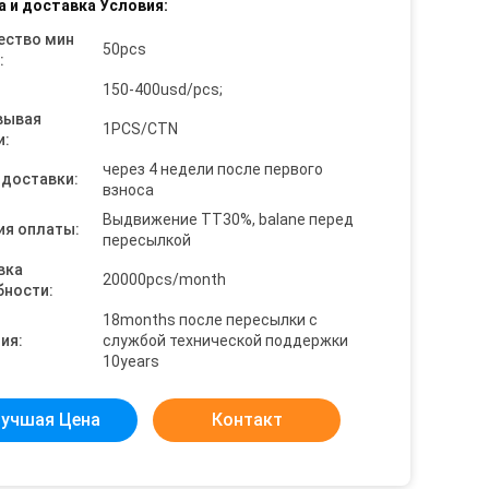
а и доставка Условия:
ество мин
50pcs
:
150-400usd/pcs;
вывая
1PCS/CTN
и:
через 4 недели после первого
 доставки:
взноса
Выдвижение TT30%, balane перед
ия оплаты:
пересылкой
вка
20000pcs/month
бности:
18months после пересылки с
ия:
службой технической поддержки
10years
учшая Цена
Контакт