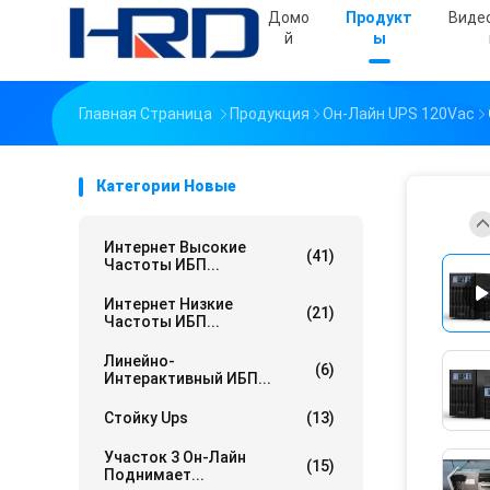
Домо
Продукт
Виде
Й
Ы
Главная Страница
Продукция
Он-Лайн UPS 120Vac
Категории Новые
Интернет Высокие
(41)
Частоты ИБП...
Интернет Низкие
(21)
Частоты ИБП...
Линейно-
(6)
Интерактивный ИБП...
Стойку Ups
(13)
Участок 3 Он-Лайн
(15)
Поднимает...