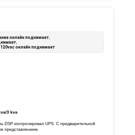
ание онлайн поднимает
,
днимает
,
 120vac онлайн поднимает
va/3 kva
ень DSP контролировал UPS. С предварительной
ым представлением.