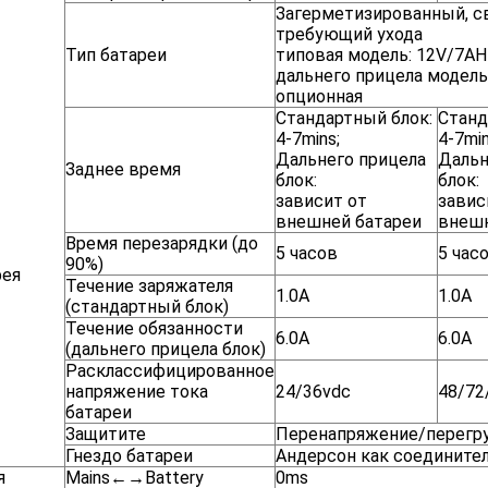
Загерметизированный, с
требующий ухода
Тип батареи
типовая модель: 12V/7A
дальнего прицела модель
опционная
Стандартный блок:
Станд
4-7mins;
4-7min
Дальнего прицела
Дальн
Заднее время
блок:
блок:
зависит от
завис
внешней батареи
внешн
Время перезарядки (до
5 часов
5 час
90%)
рея
Течение заряжателя
1.0A
1.0A
(стандартный блок)
Течение обязанности
6.0A
6.0A
(дальнего прицела блок)
Расклассифицированное
напряжение тока
24/36vdc
48/72
батареи
Защитите
Перенапряжение/перегру
Гнездо батареи
Андерсон как соедините
я
Mains←→Battery
0ms