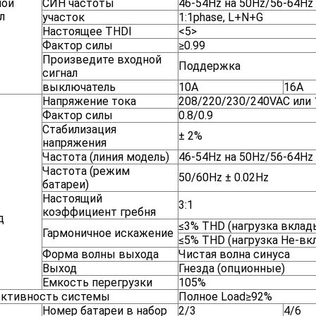
ной
СИН частоты
46-54Hz на 50Hz/56-64Hz
л
участок
1:1phase, L+N+G
Настоящее THDI
<5>
Фактор силы
≥0.99
Произведите входной
Поддержка
сигнал
выключатель
10A
16A
Напряжение тока
208/220/230/240VAC или 
Фактор силы
0.8/0.9
Стабилизация
± 2%
напряжения
Частота (линия модель)
46-54Hz на 50Hz/56-64Hz
Частота (режим
50/60Hz ± 0.02Hz
батареи)
Настоящий
3:1
коэффициент гребня
д
≤3% THD (нагрузка вкла
Гармоничное искажение
≤5% THD (нагрузка Не-в
Форма волны выхода
Чистая волна синуса
Выход
Гнезда (опционные)
Емкость перегрузки
105%
ктивность системы
Полное Load≥92%
Номер батареи в набор
2/3
4/6