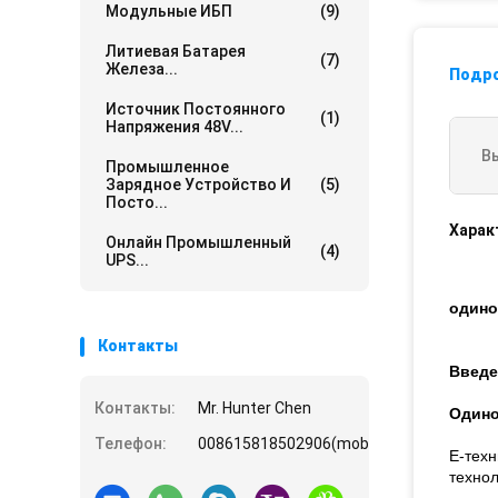
Модульные ИБП
(9)
Литиевая Батарея
(7)
Железа...
Подр
Источник Постоянного
(1)
Напряжения 48V...
В
Промышленное
Зарядное Устройство И
(5)
Посто...
Харак
Онлайн Промышленный
(4)
UPS...
одино
Контакты
Введе
Контакты:
Mr. Hunter Chen
Одино
Телефон:
008615818502906(mobile)
E-тех
технол