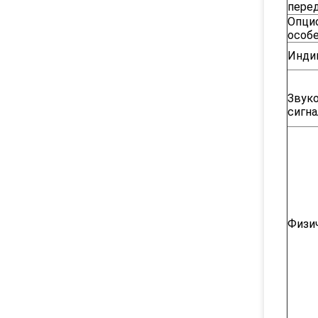
пере
Опци
особ
Инди
Звук
сигна
Физи