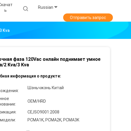
Скачат
Russian
Ь
Отправить запрос
3 Kva
чная фаза 120Vac онлайн поднимает умное
a/2 Kva/3 Kva
бная информация о продукте:
Шэньчжэнь Китай
хождения:
нное
OEM/HRD
нование:
фикация:
CE,ISO9001:2008
 модели:
PCMA1K, PCMA2K, PCMA3K