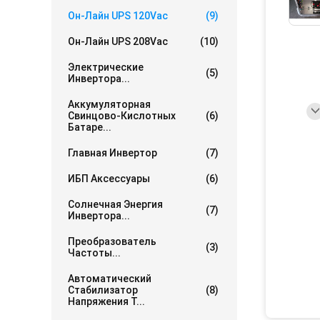
Он-Лайн UPS 120Vac
(9)
Он-Лайн UPS 208Vac
(10)
Электрические
(5)
Инвертора...
Аккумуляторная
Свинцово-Кислотных
(6)
Батаре...
Главная Инвертор
(7)
ИБП Аксессуары
(6)
Солнечная Энергия
(7)
Инвертора...
Преобразователь
(3)
Частоты...
Автоматический
Стабилизатор
(8)
Напряжения Т...