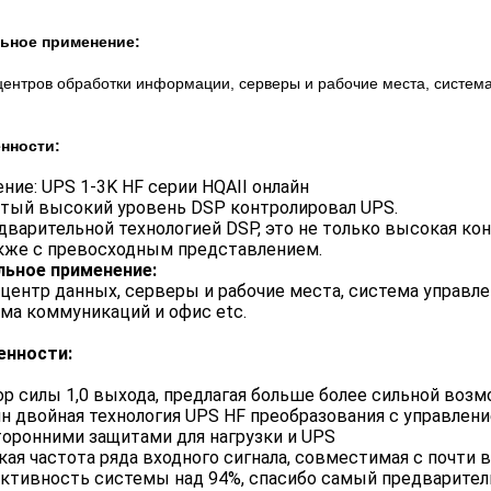
ьное применение:
центров обработки информации, серверы и рабочие места, система
нности:
ние: UPS 1-3K HF серии HQAII онлайн
тый высокий уровень DSP контролировал UPS.
дварительной технологией DSP, это не только высокая к
кже с превосходным представлением.
льное применение:
 центр данных, серверы и рабочие места, система управле
ма коммуникаций и офис etc.
енности:
р силы 1,0 выхода, предлагая больше более сильной воз
н двойная технология UPS HF преобразования с управлен
оронними защитами для нагрузки и UPS
ая частота ряда входного сигнала, совместимая с почти
тивность системы над 94%, спасибо самый предварител