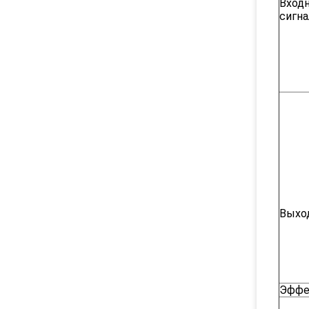
Вход
сигна
Выхо
Эффе