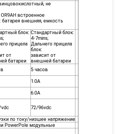
винцовокислотный, не
H OR9AH встроенное
: батарея внешняя, емкость
артный блок:
Стандартный блок:
s;
4-7mins;
его прицела
Дальнего прицела
блок:
ит от
зависит от
ей батареи
внешней батареи
ов
5 часов
1.0A
6.0A
/vdc
72/96vdc
зки по току/низшее напряжение
ли PowerPole модульные