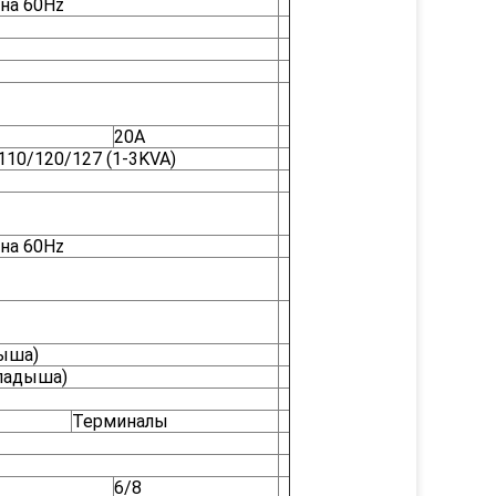
 на 60Hz
20A
110/120/127 (1-3KVA)
 на 60Hz
дыша)
кладыша)
Терминалы
6/8