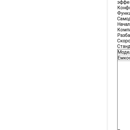
эффек
Конфи
Функц
Самод
Начал
Комп
Разба
Скоро
Станд
Моде
Емко