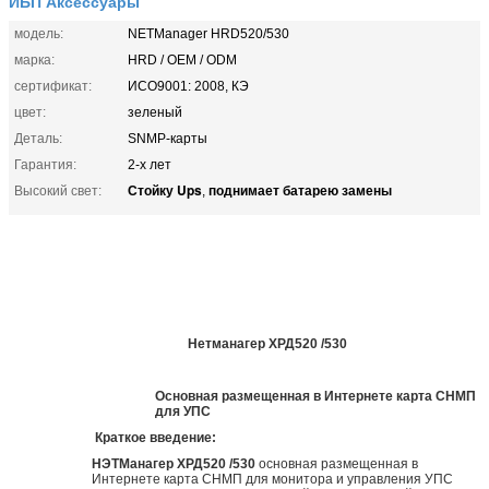
ИБП Аксессуары
модель:
NETManager HRD520/530
марка:
HRD / OEM / ODM
сертификат:
ИСО9001: 2008, КЭ
цвет:
зеленый
Деталь:
SNMP-карты
Гарантия:
2-х лет
Стойку Ups
поднимает батарею замены
Высокий свет:
,
Нетманагер ХРД520 /530
Основная размещенная в Интернете карта СНМП
для УПС
Краткое введение:
НЭТМанагер ХРД520 /530
основная размещенная в
Интернете карта СНМП для монитора и управления УПС