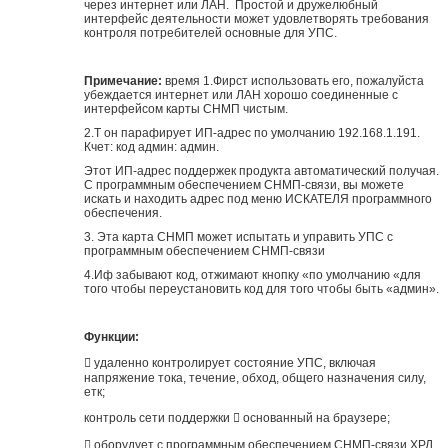
через интернет или ЛАН. Простой и дружелюбный
интерфейс деятельности может удовлетворять требования
контроля потребителей основные для УПС.
Примечание:
время 1.Фирст использовать его, пожалуйста
убеждается интернет или ЛАН хорошо соединенные с
интерфейсом карты СНМП чистым.
2.Т он парафирует ИП-адрес по умолчанию 192.168.1.191.
Кчет: код админ: админ.
Этот ИП-адрес поддержек продукта автоматический получая.
С программным обеспечением СНМП-связи, вы можете
искать и находить адрес под меню ИСКАТЕЛЯ программного
обеспечения.
3. Эта карта СНМП может испытать и управить УПС с
программным обеспечением СНМП-связи
4.Иф забывают код, отжимают кнопку «по умолчанию «для
того чтобы переустановить код для того чтобы быть «админ».
Функции:
 удаленно контролирует состояние УПС, включая
напряжение тока, течение, обход, общего назначения силу,
етк;
контроль сети поддержки  основанный на браузере;
 оборудует с программным обеспечением СНМП-связи ХРД