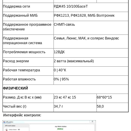
Поддержка сети
РДЖ45 10/100БасеТ
Поддержанный МИБ
РФК1213, РФК1628, МИБ Волтроник
Поддержанное программное
СНМП-связь
обеспечение
Поддержанная
Семья, Люнкс, МАК, и солярис Виндовс
операционная система
Потребляемая мощность
12ВДК
Расход энергии
2 ватта (максимальный)
Рабочая температура
0 | 40°К
Работая влажность
0% | 95%
ФИЗИЧЕСКИЙ
Размер, Д кс В кс х (мм)
23 кс 47 кс 15
68*60*15
Чистый вес (г)
34,7 г
58,0
Интерфейс контроля: