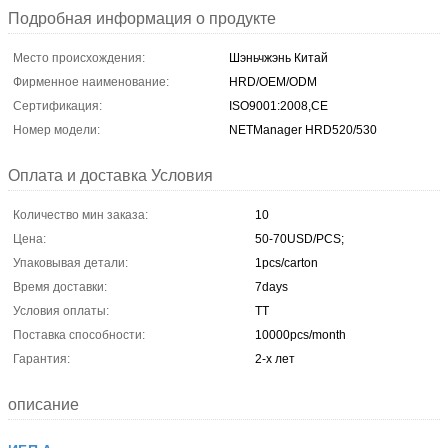
Подробная информация о продукте
Место происхождения:
Шэньчжэнь Китай
Фирменное наименование:
HRD/OEM/ODM
Сертификация:
ISO9001:2008,CE
Номер модели:
NETManager HRD520/530
Оплата и доставка Условия
Количество мин заказа:
10
Цена:
50-70USD/PCS;
Упаковывая детали:
1pcs/carton
Время доставки:
7days
Условия оплаты:
TT
Поставка способности:
10000pcs/month
Гарантия:
2-х лет
описание