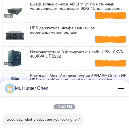
Шкаф волны синуса АМЕРИКИ ПК истинный
устанавливает поднимает 6kva 4U для серверов
контактные
данные
UPS держателя шкафа защиты от
перенапряжения онлайн
контактные
данные
Низкочастотные 3 фазируют он-лайн UPS 10KVA -
400KVA с RS232
контактные
данные
Powerwell Max (Америка) серия 3PHASE Online HF
UPS 10 - 40Kva, 208 - 120Vac, 220 - 127Vac
контактные
Mr. Hunter Chen
данные
Удваивает преобразование 3 участок онлайн
поднимает 10-40kva 190vac /208Vac с PFC для
11:02 PM
центров обработки информации среднего
контактные
масштаба
данные
Good day, what product are you looking for?
Powerwell (Америка) X серия Онлайн HF UPS 10-
40kVA 200/208/220Vac