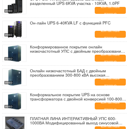
разделенный UPS 6KVA участка - 10KVA, 1.0PF
контактные
данные
Он-лайн UPS 6-40KVA LF с функцией PFC
контактные
данные
Конформированное покрытие онлайн
низкочастотный УПС с двойным преобразованием
500-800 кВА
контактные
данные
Онлайн низкочастотный БАД с двойным
преобразованием 300-800 кВА высокая
напряженность 480Вак/60Гц
контактные
данные
Конформальное покрытие UPS на основе
трансформатора с двойной конверсией 100-800
кВА
контактные
данные
ПЛАТНАЯ ЛИНА ИНТЕРАКТИВНЫЙ УПС 600-
1000ВА Модифицированный выход синусовой
волны
контактные