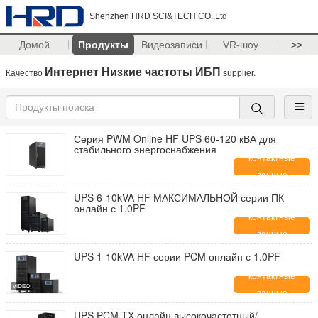
Shenzhen HRD SCI&TECH CO.,Ltd
Домой
Продукты
Видеозаписи
VR-шоу
>>
Интернет Низкие частоты ИБП
Качество
supplier.
Серия PWM Online HF UPS 60-120 кВА для
стабильного энергоснабжения
контактные
данные
UPS 6-10kVA HF МАКСИМАЛЬНОЙ серии ПК
онлайн с 1.0PF
контактные
данные
UPS 1-10kVA HF серии PCM онлайн с 1.0PF
контактные
данные
UPS PCM-TX онлайн высокочастотный/