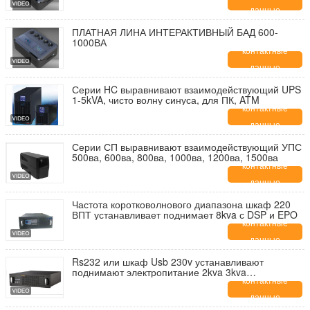
данные
ПЛАТНАЯ ЛИНА ИНТЕРАКТИВНЫЙ БАД 600-
1000ВА
контактные
данные
Серии HC выравнивают взаимодействующий UPS
1-5kVA, чисто волну синуса, для ПК, ATM
контактные
данные
Серии СП выравнивают взаимодействующий УПС
500ва, 600ва, 800ва, 1000ва, 1200ва, 1500ва
контактные
данные
Частота коротковолнового диапазона шкаф 220
ВПТ устанавливает поднимает 8kva с DSP и EPO
контактные
данные
Rs232 или шкаф Usb 230v устанавливают
поднимают электропитание 2kva 3kva
непрекращающийся
контактные
данные